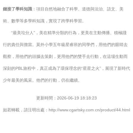
鏈接了學科知識
：項目自然地融合了科學、道德與法治、語文、美
術、數學等多學科知識，實現了跨學科學習。
“最美垃分人”，美在精準分類的行為，更美在主動傳播、積極踐
行的責任與擔當。莫外小學五年級星睿班的同學們，用他們的眼睛去
觀察，用他們的頭腦去策劃，更用他們的雙手去行動，在這場生動而
深刻的PBL旅程中，真正成為了環保理念的“星星之火”，展現了新時代
少年最美的風采。他們的行動，仍在繼續。
更新時間：2026-06-19 18:18:23
如若轉載，請注明出處：http://www.cgartsky.com.cn/product/44.html