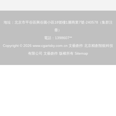
地氣兒
地址：北京市平谷區興谷園小區18號樓1層商業7號-240578（集群注
冊）
電話：1398607**
Copyright © 2026
www.cgartsky.com.cn
文藝創作
北京精創智銳科技
有限公司
文藝創作
版權所有
Sitemap