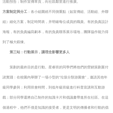
活動預告；制作宣傳單頁，向社區鄰里進行推廣。
方案制定與分工
：各小組圍繞不同側重點（如宣傳組、活動組、外聯
組）細化方案，制定時間表，并明確每位成員的職責。有的負責設計
海報，有的負責編寫劇本，有的負責聯系展示場地，團隊協作能力得
到了極大鍛煉。
第三站：行動展示，讓理念影響更多人
策劃的最終目的是行動。星睿班的同學們將他們的營銷策劃案付
諸實踐：在校園內舉辦了一場小型的“垃圾分類游園會”，邀請其他年
級同學參與；利用班會時間，到低年級班級進行科普宣講和互動游
戲；部分同學還將自己制作的知識卡片和倡議書帶進所在社區。在這
個過程中，他們不僅是知識的接受者，更是文明的傳播者和行動的倡