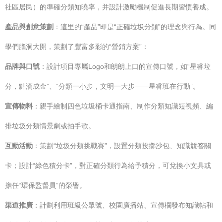
社區居民）的準確分類知曉率，并設計激勵機制促進長期習慣養成。
產品與創意策劃
：這里的“產品”即是“正確垃圾分類”的理念與行為。同
學們腦洞大開，策劃了豐富多彩的“營銷方案”：
品牌與口號
：設計項目專屬Logo和朗朗上口的宣傳口號，如“星睿垃
分，點滴成金”、“分類一小步，文明一大步——星睿班在行動”。
宣傳物料
：親手繪制四色垃圾桶卡通指南、制作分類知識短視頻、編
排垃圾分類情景劇或拍手歌。
互動活動
：策劃“垃圾分類挑戰賽”，設置分類投擲沙包、知識競答關
卡；設計“綠色積分卡”，對正確分類行為給予積分，可兌換小文具或
擔任“環保監督員”的榮譽。
渠道推廣
：計劃利用班級公眾號、校園廣播站、宣傳欄發布知識帖和