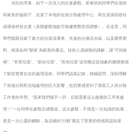
項目的序幕，始于一次深入的社會參觀。星睿班的同學們在老師
與家長的協助下，走進了本地的垃圾分類處理中心、再生資源回收站
或環保科技企業（具體參觀地點可根據實際安排調整）。在這里，同
學們親眼目睹了龐大的垃圾清運車、先進的分揀流水線，以及廢舊塑
料、紙張如何“變身”為嶄新的產品。技術人員細致的講解，讓“可回收
物”、“有害垃圾”、“廚余垃圾”、“其他垃圾”這些概念從抽象的圖標變成
了眼前實實在在的處理流程。同學們認真記錄，積極提問，深刻理解
了前端分類對后端處理的巨大影響，也切實感受到了環衛工人與分類
工作者的辛勞。“原來我們隨手一扔，后面需要這么復雜的工序來處
理！”一位同學在參觀后感慨道。這次參觀，不僅是一次知識的拓展，
更是一次心靈的觸動，為后續的“行動”奠定了堅實的情感與認知基