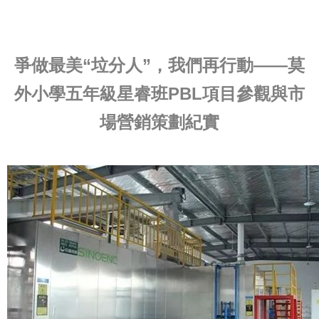
爭做最美“垃分人”，我們再行動——莫
外小學五年級星睿班PBL項目參觀與市
場營銷策劃紀實