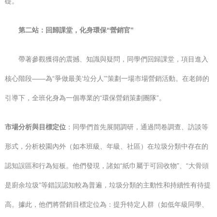
礎。
第二站：回歸課堂，化身環保“營銷官”
帶著參觀獲得的震撼、知識與疑問，同學們回歸課堂，項目進入
核心階段——為“爭做最美‘垃分人’”策劃一場市場營銷活動。在老師的
引導下，全班化身為一個專業的“環保營銷策劃團隊”。
市場分析與目標定位
：同學們首先展開調研，通過問卷調查、訪談等
形式，分析校園內外（如本班級、年級、社區）在垃圾分類中存在的
認知誤區和行為短板。他們發現，諸如“紙巾屬于可回收物”、“大骨頭
是廚余垃圾”等錯誤認知較為普遍，垃圾分類的主動性和持續性有待提
高。據此，他們將營銷目標定位為：提升特定人群（如低年級同學、