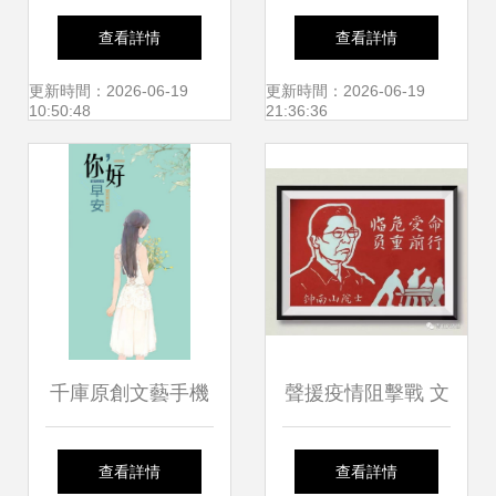
老舍的繪畫興趣看
放——走進青島李
查看詳情
查看詳情
文學藝術家的多棲
滄區文化館
更新時間：2026-06-19
更新時間：2026-06-19
10:50:48
21:36:36
探索與營銷價值
千庫原創文藝手機
聲援疫情阻擊戰 文
海報免費下載
藝創作中的情懷與
查看詳情
查看詳情