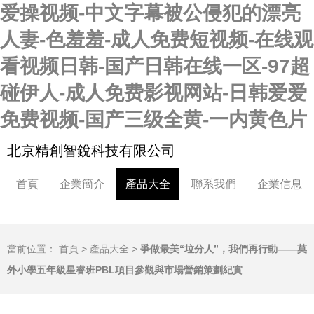
爱操视频-中文字幕被公侵犯的漂亮
人妻-色羞羞-成人免费短视频-在线观
看视频日韩-国产日韩在线一区-97超
碰伊人-成人免费影视网站-日韩爱爱
免费视频-国产三级全黄-一内黄色片
北京精創智銳科技有限公司
首頁
企業簡介
產品大全
聯系我們
企業信息
當前位置：
首頁
>
產品大全
>
爭做最美“垃分人”，我們再行動——莫
外小學五年級星睿班PBL項目參觀與市場營銷策劃紀實