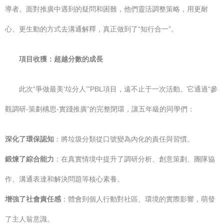
導者。面對推廣中遇到的疑問和困難，他們靈活調整策略，用更耐
心、更生動的方式去溝通解釋，真正做到了“知行合一”。
項目收獲：超越分數的成長
此次“爭做最美‘垃分人’”PBL項目，遠不止于一次活動。它通過“參
觀調研-策劃構思-實踐推廣”的完整閉環，讓五年級的同學們：
深化了環保認知
：將垃圾分類從口號變為內化的責任與習慣。
鍛煉了綜合能力
：在真實情境中提升了調研分析、創意策劃、團隊協
作、溝通表達和解決問題等核心素養。
增強了社會責任感
：體會到個人行動對社區、環境的實際影響，萌發
了主人翁意識。