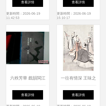
查看詳情
查看詳情
設備廠的多元服務
風餐廳如何成為城
更新時間：2026-06-19
更新時間：2026-06-19
11:42:53
15:10:17
探索
市新地標
六秩芳華 戲韻閩江
一往有情深 王味之
——《福建文藝創
的藝術世界與文藝
查看詳情
查看詳情