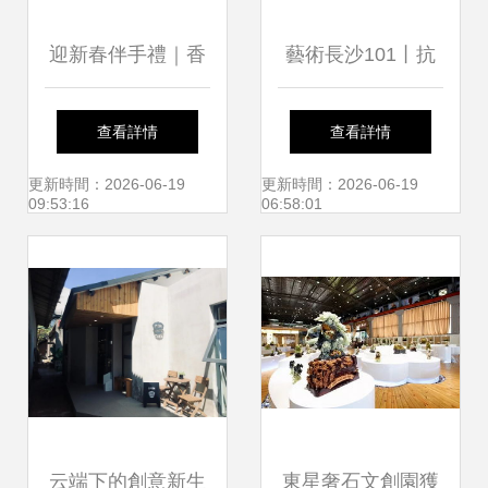
迎新春伴手禮｜香
藝術長沙101丨抗
山文創，給你一個
擊疫情主題文藝創
查看詳情
查看詳情
文化年
作輯錄61 以市場營
更新時間：2026-06-19
更新時間：2026-06-19
09:53:16
06:58:01
銷思維驅動公益文
化傳播
云端下的創意新生
東星奢石文創園獲