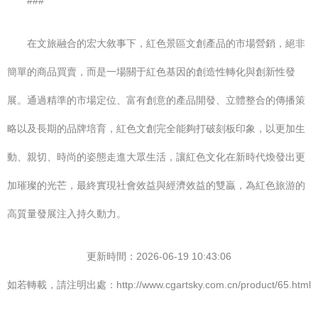
###
在文旅融合的宏大敘事下，紅色景區文創產品的市場營銷，絕非
簡單的商品買賣，而是一場關于紅色基因的創造性轉化與創新性發
展。通過精準的市場定位、富有創意的產品開發、立體整合的傳播策
略以及長期的品牌培育，紅色文創完全能夠打破刻板印象，以更加生
動、親切、時尚的姿態走進大眾生活，讓紅色文化在新時代煥發出更
加璀璨的光芒，最終實現社會效益與經濟效益的雙贏，為紅色旅游的
高質量發展注入持久動力。
更新時間：2026-06-19 10:43:06
如若轉載，請注明出處：http://www.cgartsky.com.cn/product/65.html