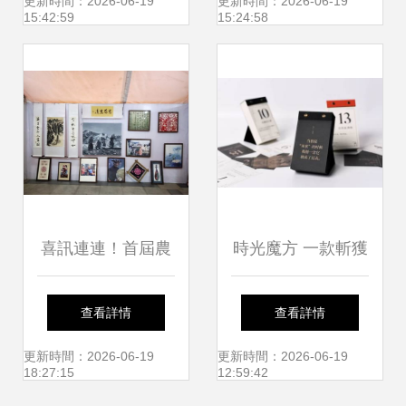
作60年選·戲劇文
創作
更新時間：2026-06-19
更新時間：2026-06-19
15:42:59
15:24:58
學》的市場營銷策
劃
喜訊連連！首屆農
時光魔方 一款斬獲
民工原創文藝作品
紅點大獎的AR日
查看詳情
查看詳情
大賽，汶川選手喜
歷，如何用科技重
更新時間：2026-06-19
更新時間：2026-06-19
18:27:15
12:59:42