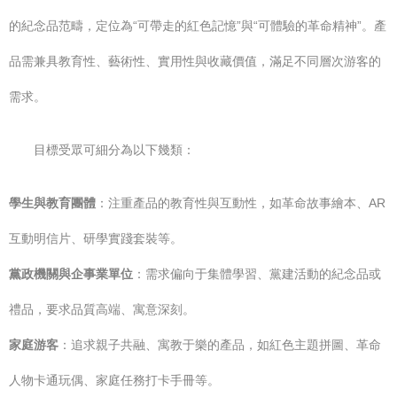
的紀念品范疇，定位為“可帶走的紅色記憶”與“可體驗的革命精神”。產
品需兼具教育性、藝術性、實用性與收藏價值，滿足不同層次游客的
需求。
目標受眾可細分為以下幾類：
學生與教育團體
：注重產品的教育性與互動性，如革命故事繪本、AR
互動明信片、研學實踐套裝等。
黨政機關與企事業單位
：需求偏向于集體學習、黨建活動的紀念品或
禮品，要求品質高端、寓意深刻。
家庭游客
：追求親子共融、寓教于樂的產品，如紅色主題拼圖、革命
人物卡通玩偶、家庭任務打卡手冊等。