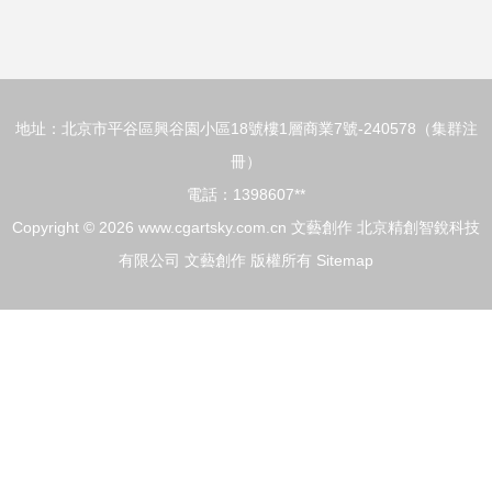
獲佳績的市場營銷
寫365天的心情詩
策劃
篇
地址：北京市平谷區興谷園小區18號樓1層商業7號-240578（集群注
冊）
電話：1398607**
Copyright © 2026
www.cgartsky.com.cn
文藝創作
北京精創智銳科技
有限公司
文藝創作
版權所有
Sitemap