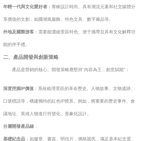
年輕一代與文化愛好者
：青睞設計時尚、具有潮流元素和社交媒體分
享價值的文創，如國潮風服飾、特色文具、數字藏品等。
外地及國際游客
：需要能濃縮景區特色、便于攜帶且具有文化解釋功
能的伴手禮。
二、產品開發與創新策略
產品是營銷的核心。開發策略應堅持“內容為王，創意賦能”：
深度挖掘IP價值
：系統梳理景區的革命歷史、人物故事、文物遺跡、
口號標語等，構建獨特的紅色IP體系。例如，將重要的歷史事件、會
議地址、英雄人物進行符號化、形象化設計。
分層開發產品線
：
基礎紀念品
：如徽章、書簽、明信片，價格親民，滿足基本紀念需