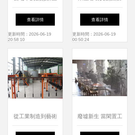
探秘成都藏身飛機
評省級觀光工廠，
查看詳情
查看詳情
廠里的新晉文創園
開啟“石材+旅游”跨
更新時間：2026-06-19
更新時間：2026-06-19
20:58:10
00:50:24
界新篇章
從工業制造到藝術
廢墟新生 當閑置工
表達 江西眾創涂裝
廠邂逅文藝，工業