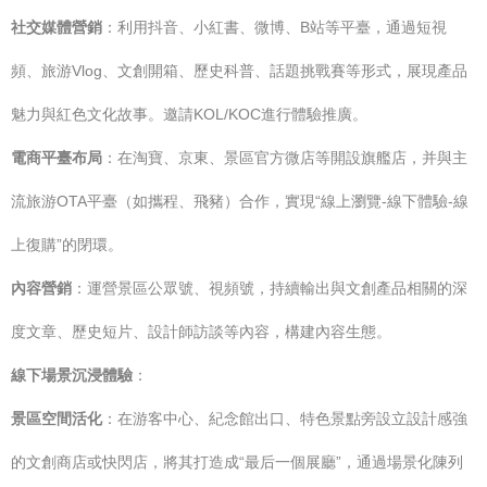
社交媒體營銷
：利用抖音、小紅書、微博、B站等平臺，通過短視
頻、旅游Vlog、文創開箱、歷史科普、話題挑戰賽等形式，展現產品
魅力與紅色文化故事。邀請KOL/KOC進行體驗推廣。
電商平臺布局
：在淘寶、京東、景區官方微店等開設旗艦店，并與主
流旅游OTA平臺（如攜程、飛豬）合作，實現“線上瀏覽-線下體驗-線
上復購”的閉環。
內容營銷
：運營景區公眾號、視頻號，持續輸出與文創產品相關的深
度文章、歷史短片、設計師訪談等內容，構建內容生態。
線下場景沉浸體驗
：
景區空間活化
：在游客中心、紀念館出口、特色景點旁設立設計感強
的文創商店或快閃店，將其打造成“最后一個展廳”，通過場景化陳列