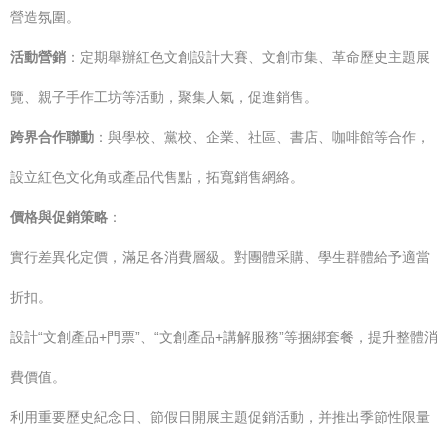
營造氛圍。
活動營銷
：定期舉辦紅色文創設計大賽、文創市集、革命歷史主題展
覽、親子手作工坊等活動，聚集人氣，促進銷售。
跨界合作聯動
：與學校、黨校、企業、社區、書店、咖啡館等合作，
設立紅色文化角或產品代售點，拓寬銷售網絡。
價格與促銷策略
：
實行差異化定價，滿足各消費層級。對團體采購、學生群體給予適當
折扣。
設計“文創產品+門票”、“文創產品+講解服務”等捆綁套餐，提升整體消
費價值。
利用重要歷史紀念日、節假日開展主題促銷活動，并推出季節性限量