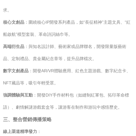
求。
核心文創品
：圍繞核心IP開發系列產品，如“長征精神”主題文具、“紅
船啟航”模型套裝、革命詩詞絲巾等。
高端衍生品
：與知名設計師、藝術家或品牌聯名，開發限量版藝術
品、定制禮品、貴金屬紀念章等，提升品牌檔次。
數字文創產品
：開發AR/VR體驗應用、紅色主題游戲、數字紀念卡、
NFT藏品等，吸引年輕受眾。
強調體驗與互動
：開發DIY手作材料包（如縫制紅軍包、拓印革命標
語）、劇情解謎游戲套盒等，讓游客在制作和游玩中感悟歷史。
三、整合營銷傳播策略
線上渠道精準發力
：